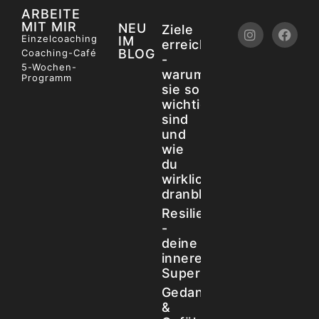
ARBEITE
MIT MIR
NEU
Ziele
Einzelcoaching
IM
erreichen
BLOG
Coaching-Café
-
5-Wochen-
warum
Programm
sie so
wichtig
sind
und
wie
du
wirklich
dranbleibst
Resilienz
-
deine
innere
Superkraft
Gedankenkarussel
&