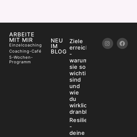
ARBEITE
MIT MIR
NEU
Ziele
Einzelcoaching
IM
erreichen
BLOG
Coaching-Café
-
5-Wochen-
warum
Programm
sie so
wichtig
sind
und
wie
du
wirklich
dranbleibst
Resilienz
-
deine